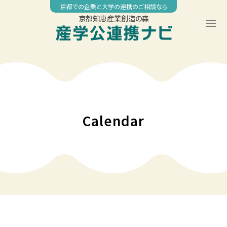
Skip
京都での企業と大学の連携のご相談なら
to
京都知恵産業創造の森
content
00:00
01:00
02:00
Calendar
03:00
04:00
05:00