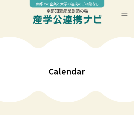
Skip
京都での企業と大学の連携のご相談なら
to
京都知恵産業創造の森
content
00:00
01:00
02:00
Calendar
03:00
04:00
05:00