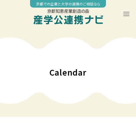
Skip
京都での企業と大学の連携のご相談なら
to
京都知恵産業創造の森
content
00:00
01:00
02:00
Calendar
03:00
04:00
05:00