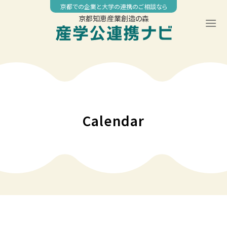
Skip
京都での企業と大学の連携のご相談なら
to
京都知恵産業創造の森
content
00:00
01:00
02:00
Calendar
03:00
04:00
05:00