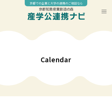
Skip
京都での企業と大学の連携のご相談なら
to
京都知恵産業創造の森
content
00:00
01:00
02:00
Calendar
03:00
04:00
05:00