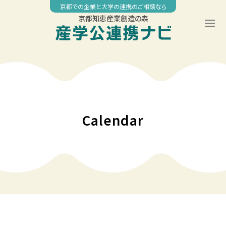
Skip
京都での企業と大学の連携のご相談なら
to
京都知恵産業創造の森
content
00:00
01:00
02:00
Calendar
03:00
04:00
05:00