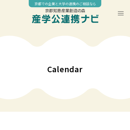
Skip
京都での企業と大学の連携のご相談なら
to
京都知恵産業創造の森
content
00:00
01:00
02:00
Calendar
03:00
04:00
05:00