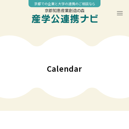
Skip
京都での企業と大学の連携のご相談なら
to
京都知恵産業創造の森
content
00:00
01:00
02:00
Calendar
03:00
04:00
05:00