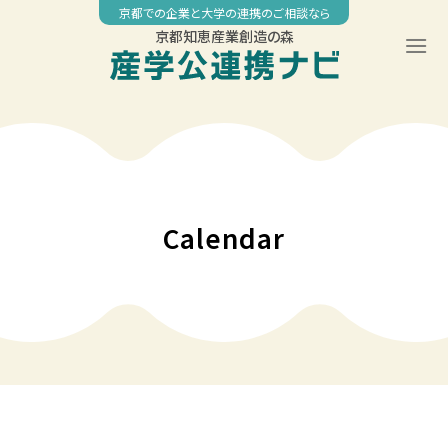
Skip
京都での企業と大学の連携のご相談なら
to
京都知恵産業創造の森
content
00:00
01:00
02:00
Calendar
03:00
04:00
05:00