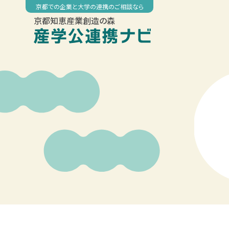
Skip
京都での企業と大学の連携のご相談なら
to
京都知恵産業創造の森
content
00:00
01:00
02:00
03:00
04:00
05:00