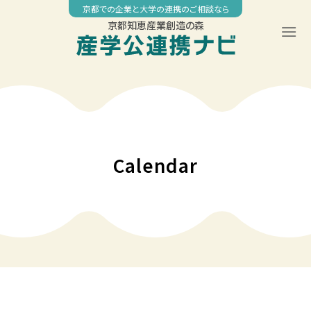
Skip
京都での企業と大学の連携のご相談なら
to
京都知恵産業創造の森
content
00:00
01:00
02:00
Calendar
03:00
04:00
05:00