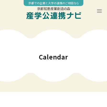
Skip
京都での企業と大学の連携のご相談なら
to
京都知恵産業創造の森
content
00:00
01:00
02:00
Calendar
03:00
04:00
05:00