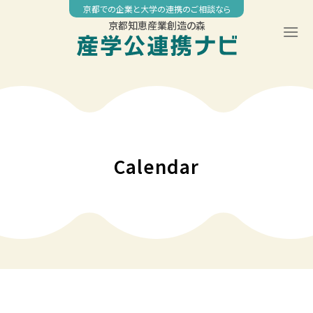
Skip
京都での企業と大学の連携のご相談なら
to
京都知恵産業創造の森
content
00:00
01:00
02:00
Calendar
03:00
04:00
05:00