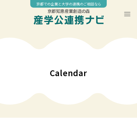
Skip
京都での企業と大学の連携のご相談なら
to
京都知恵産業創造の森
content
00:00
01:00
02:00
Calendar
03:00
04:00
05:00