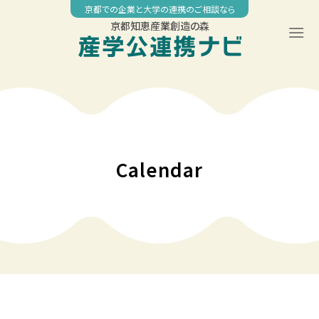
Skip
京都での企業と大学の連携のご相談なら
to
京都知恵産業創造の森
content
00:00
01:00
02:00
Calendar
03:00
04:00
05:00