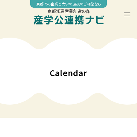
Skip
京都での企業と大学の連携のご相談なら
to
京都知恵産業創造の森
content
00:00
01:00
02:00
Calendar
03:00
04:00
05:00