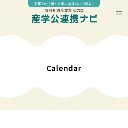
Skip
京都での企業と大学の連携のご相談なら
to
京都知恵産業創造の森
content
00:00
01:00
02:00
Calendar
03:00
04:00
05:00