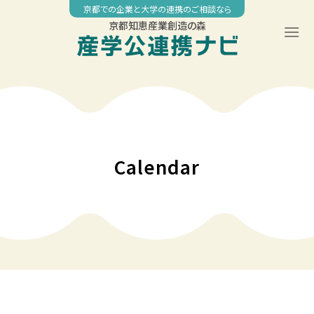
Skip
京都での企業と大学の連携のご相談なら
to
京都知恵産業創造の森
content
00:00
01:00
02:00
Calendar
03:00
04:00
05:00