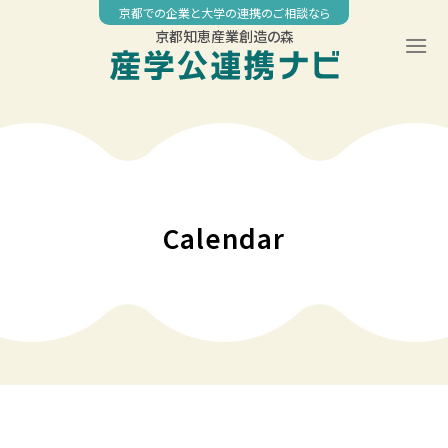
Skip
京都での企業と大学の連携のご相談なら
to
京都知恵産業創造の森
content
00:00
01:00
02:00
Calendar
03:00
04:00
05:00