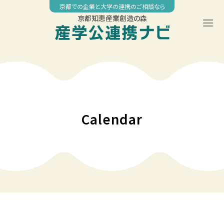
Skip
京都での企業と大学の連携のご相談なら
to
京都知恵産業創造の森
content
00:00
01:00
02:00
Calendar
03:00
04:00
05:00