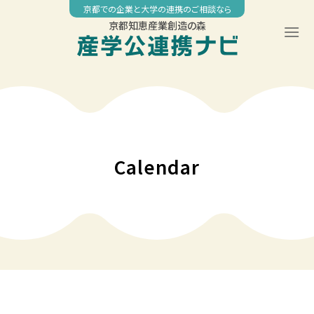
Skip
京都での企業と大学の連携のご相談なら
to
京都知恵産業創造の森
content
00:00
01:00
02:00
Calendar
03:00
04:00
05:00