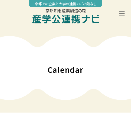
Skip
京都での企業と大学の連携のご相談なら
to
京都知恵産業創造の森
content
00:00
01:00
02:00
Calendar
03:00
04:00
05:00