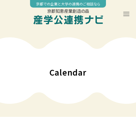
Skip
京都での企業と大学の連携のご相談なら
to
京都知恵産業創造の森
content
00:00
01:00
02:00
Calendar
03:00
04:00
05:00