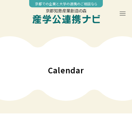
Skip
京都での企業と大学の連携のご相談なら
to
京都知恵産業創造の森
content
00:00
01:00
02:00
Calendar
03:00
04:00
05:00