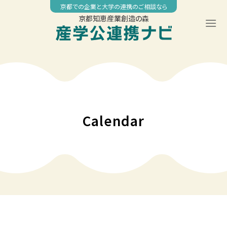
Skip
京都での企業と大学の連携のご相談なら
to
京都知恵産業創造の森
content
00:00
01:00
02:00
Calendar
03:00
04:00
05:00