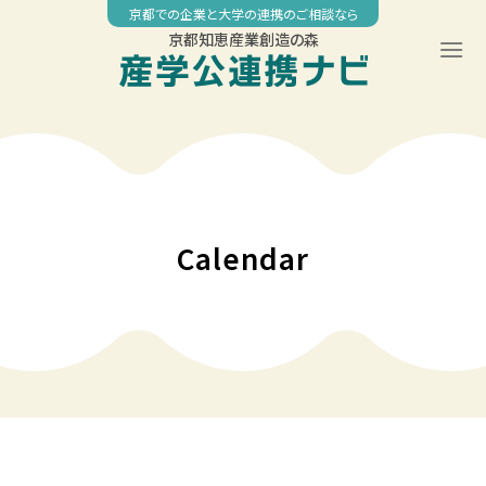
Skip
京都での企業と大学の連携のご相談なら
to
京都知恵産業創造の森
content
00:00
01:00
02:00
Calendar
03:00
04:00
05:00