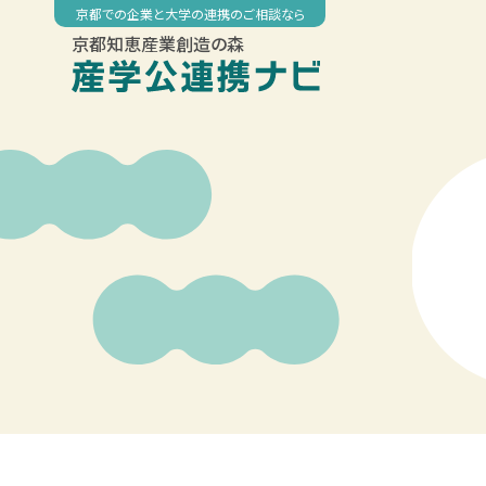
Skip
京都での企業と大学の連携のご相談なら
to
京都知恵産業創造の森
content
00:00
01:00
02:00
03:00
04:00
05:00