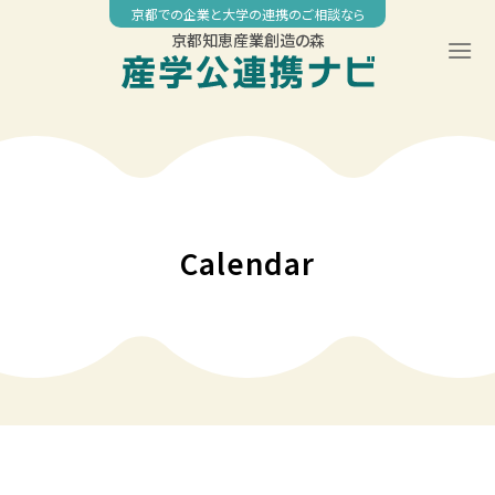
Skip
京都での企業と大学の連携のご相談なら
to
京都知恵産業創造の森
content
00:00
01:00
02:00
Calendar
03:00
04:00
05:00