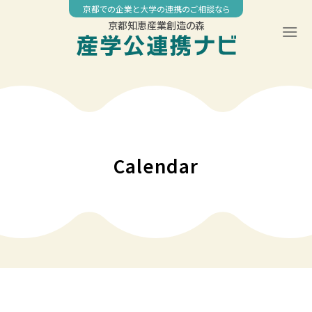
Skip
京都での企業と大学の連携のご相談なら
to
京都知恵産業創造の森
content
00:00
01:00
02:00
Calendar
03:00
04:00
05:00