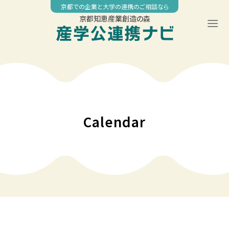
Skip
京都での企業と大学の連携のご相談なら
to
京都知恵産業創造の森
content
00:00
01:00
02:00
Calendar
03:00
04:00
05:00