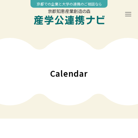
Skip
京都での企業と大学の連携のご相談なら
to
京都知恵産業創造の森
content
00:00
01:00
02:00
Calendar
03:00
04:00
05:00