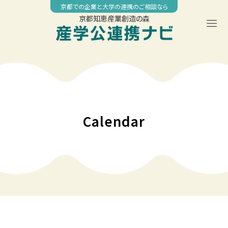
Skip
京都での企業と大学の連携のご相談なら
to
京都知恵産業創造の森
content
00:00
01:00
02:00
Calendar
03:00
04:00
05:00