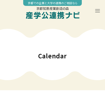
Skip
京都での企業と大学の連携のご相談なら
to
京都知恵産業創造の森
content
00:00
01:00
02:00
Calendar
03:00
04:00
05:00