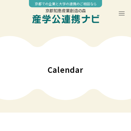
Skip
京都での企業と大学の連携のご相談なら
to
京都知恵産業創造の森
content
00:00
01:00
02:00
Calendar
03:00
04:00
05:00