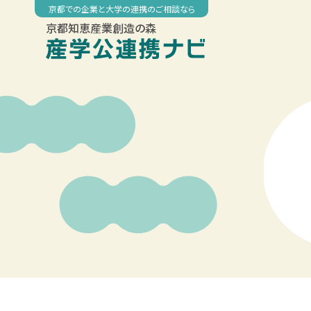
Skip
京都での企業と大学の連携のご相談なら
to
京都知恵産業創造の森
content
00:00
01:00
02:00
03:00
04:00
05:00