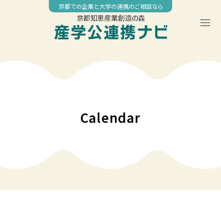
Skip
京都での企業と大学の連携のご相談なら
to
京都知恵産業創造の森
content
00:00
01:00
02:00
Calendar
03:00
04:00
05:00