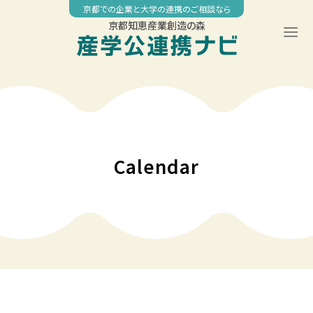
Skip
京都での企業と大学の連携のご相談なら
to
京都知恵産業創造の森
content
00:00
01:00
02:00
Calendar
03:00
04:00
05:00