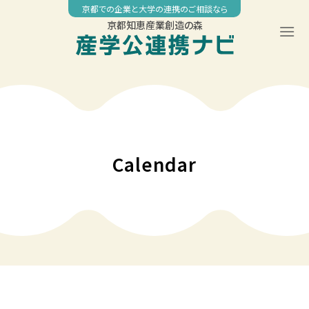
Skip
京都での企業と大学の連携のご相談なら
to
京都知恵産業創造の森
content
00:00
01:00
02:00
Calendar
03:00
04:00
05:00