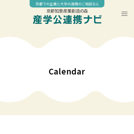
Skip
京都での企業と大学の連携のご相談なら
to
京都知恵産業創造の森
content
00:00
01:00
02:00
Calendar
03:00
04:00
05:00