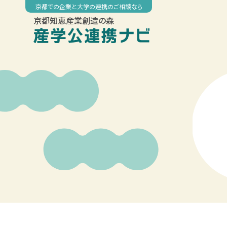
Skip
京都での企業と大学の連携のご相談なら
to
京都知恵産業創造の森
content
00:00
01:00
02:00
03:00
04:00
05:00