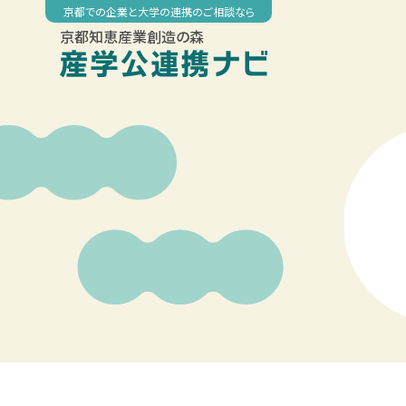
Skip
京都での企業と大学の連携のご相談なら
to
京都知恵産業創造の森
content
00:00
01:00
02:00
03:00
04:00
05:00