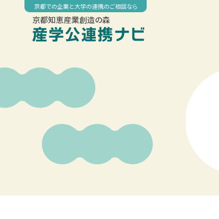
Skip
京都での企業と大学の連携のご相談なら
to
京都知恵産業創造の森
content
00:00
01:00
02:00
03:00
04:00
05:00