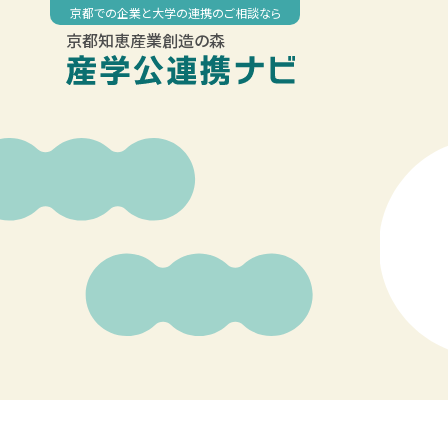
Skip
京都での企業と大学の連携のご相談なら
to
京都知恵産業創造の森
content
00:00
01:00
02:00
03:00
04:00
05:00