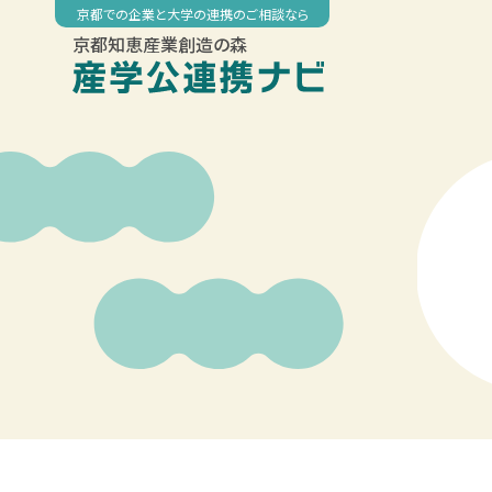
Skip
京都での企業と大学の連携のご相談なら
to
京都知恵産業創造の森
content
00:00
01:00
02:00
03:00
04:00
05:00