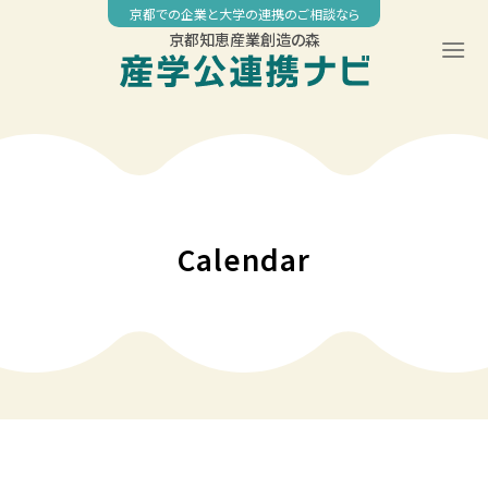
Skip
京都での企業と大学の連携のご相談なら
to
京都知恵産業創造の森
content
00:00
01:00
02:00
Calendar
03:00
04:00
05:00