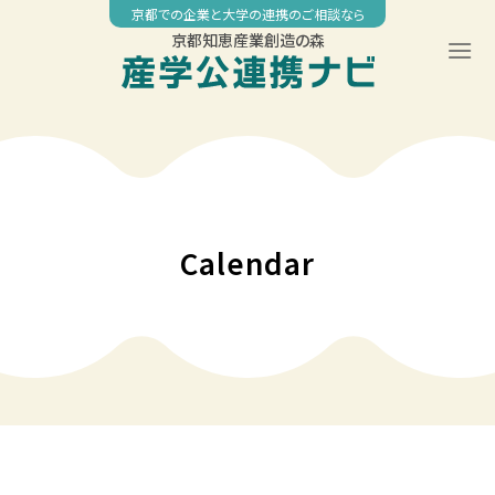
Skip
京都での企業と大学の連携のご相談なら
to
京都知恵産業創造の森
content
00:00
01:00
02:00
Calendar
03:00
04:00
05:00