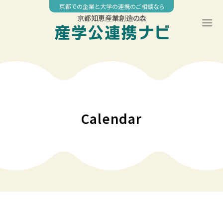
Skip
京都での企業と大学の連携のご相談なら
to
京都知恵産業創造の森
content
00:00
01:00
02:00
Calendar
03:00
04:00
05:00