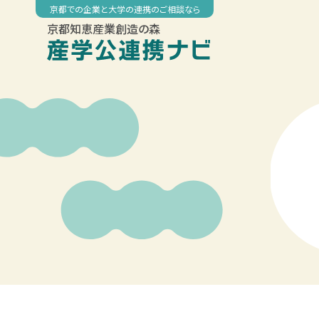
Skip
京都での企業と大学の連携のご相談なら
to
京都知恵産業創造の森
content
00:00
01:00
02:00
03:00
04:00
05:00