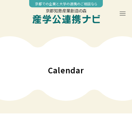
Skip
京都での企業と大学の連携のご相談なら
to
京都知恵産業創造の森
content
00:00
01:00
02:00
Calendar
03:00
04:00
05:00