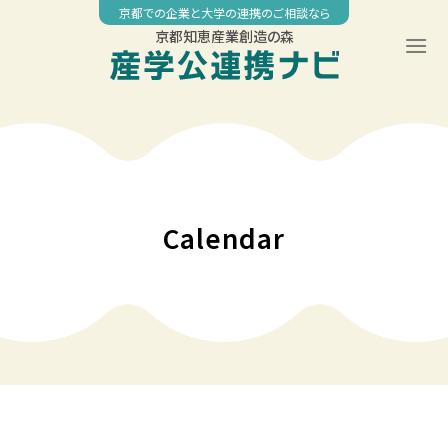
Skip
京都での企業と大学の連携のご相談なら
to
京都知恵産業創造の森
content
00:00
01:00
02:00
Calendar
03:00
04:00
05:00